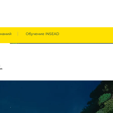
знаний
Обучение INSEAD