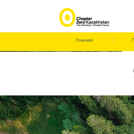
Главная