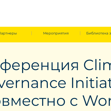
Партнеры
Мероприятия
Библиотека 
ференция Cli
ernance Initia
овместно с Wor