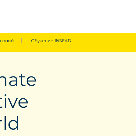
знаний
Обучение INSEAD
mate
tive
ld