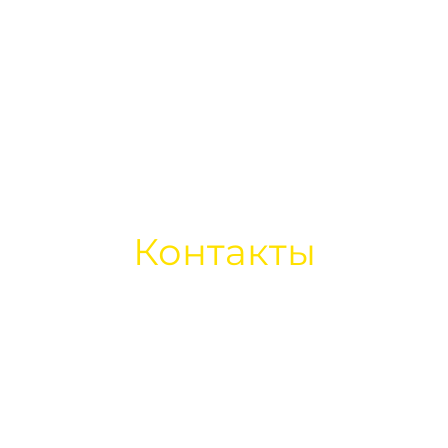
Контакты
ул. Конаева 10, офис 507
okazakhstan.com
г.Астана, 010000, Казахстан