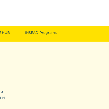
 HUB
INSEAD Programs
ии
ы и