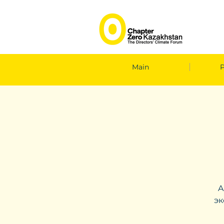
Main
A
эк