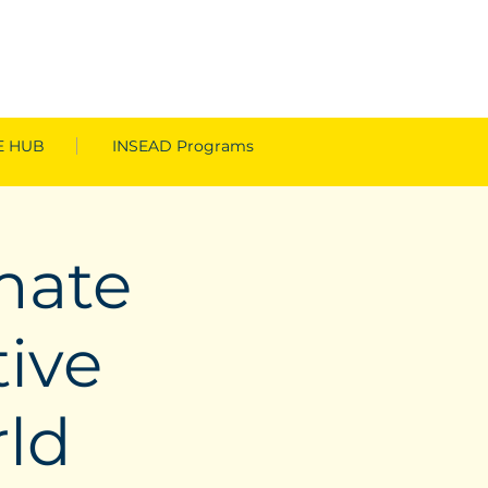
 HUB
INSEAD Programs
mate
tive
ld