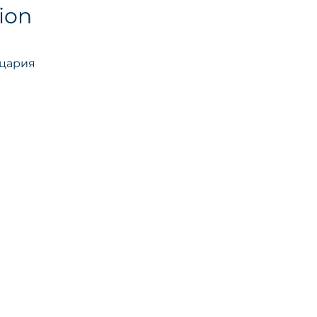
ion
йцария