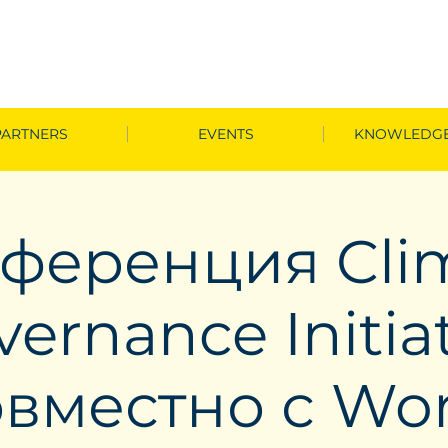
PARTNERS
EVENTS
KNOWLEDGE
ференция Cli
ernance Initia
овместно с Wor