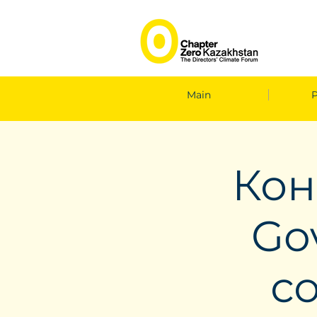
Main
Кон
Gov
с